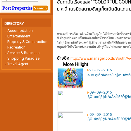
อันดามันเรืองแสง” “COLORFUL CO
ธ.ค.นี้ เนรมิตสนามชัยภูเก็ตเป็นดินแด
DIRECTORY
Accomodation
ทางองค์การบริหารส่วนจังหวัดภูเก็ต ได้กำหนดจัดขึ้นระหว่
Entertainment
ปี มีกลุ่มเป้าหมายเป็นนักท่องเที่ยวทั้งชาวไทย และชาวต่
Property & Construction
ไข่มุกอันดามันเรืองแสง” ผู้เข้าชมงานจะสัมผัสสีสันบรรย
Recreation
หลุดเข้าไปในโลกแห่งความฝัน เข้าสู่ปีใหม่ ท่ามกลางดวง
Service & Business
อ้างอิง
Shopping Paradise
http://www.manager.co.th/South
Travel Agent
More Hilight
21 - 12 - 2015
อบจ.ภูเก็ตจัดยิ่งใหญ่งานส่งท้า
09 - 09 - 2015
§Ò¹á¢è§¢Ñ¹àÃ×ÍãºªÔ§¶
09 - 09 - 2015
§Ò¹á¢è§¢Ñ¹àÃ×ÍãºªÔ§¶