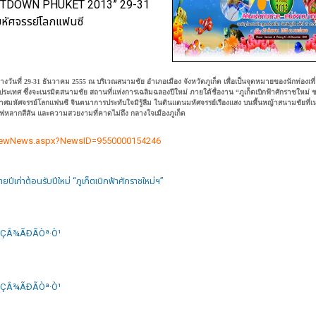
UNTDOWN PHUKET 2013” 29-31
นมหัศจรรย์โลกแฟนซี
างวันที่ 29-31 ธันวาคม 2555 ณ บริเวณสนามชัย อำเภอเมือง จังหวัดภูเก็ต เพื่อเป็นจุดหมายของนักท่องเท
างประเทศ ซึ่งจะเนรมิตสนามชัย สถานที่แห่งการเฉลิมฉลองปีใหม่ ภายใต้ชื่องาน “ภูเก็ตเบิกฟ้าศักราชใหม่
ากาศมหัศจรรย์โลกแฟนซี จินตนาการประทับใจมิรู้ลืม ในดินแดนมหัศจรรย์เรืองแสง บนพื้นหญ้าสนามชัยที่เน
ไฟหลากสีสัน และความสวยงามที่คาดไม่ถึง กลางใจเมืองภูเก็ต
/ViewNews.aspx?NewsID=9550000154246
ยปีเก่าต้อนรับปีใหม่ “ภูเก็ตเบิกฟ้าศักราชใหม่ฯ”
éÇÂ¾ÃÐÃÒª·Ò¹
éÇÂ¾ÃÐÃÒª·Ò¹