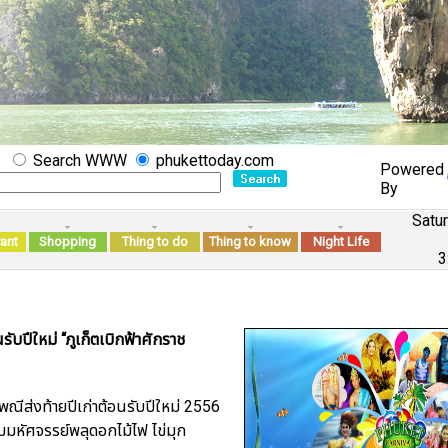
Search WWW
phukettoday.com
Powered
By
Satur
ant
Shopping
Thing to do
Thing to know
Night Life
3
รับปีใหม่ “ภูเก็ตเบิกฟ้าศักราช
พณีส่งท้ายปีเก่าต้อนรับปีใหม่ 2556
ชมมหัศจรรย์พลุดอกไม้ไฟ ไข่มุก